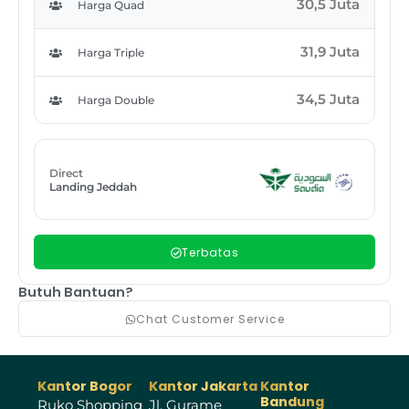
30,5 Juta
Harga Quad
31,9 Juta
Harga Triple
34,5 Juta
Harga Double
Direct
Landing Jeddah
Terbatas
Butuh Bantuan?
Chat Customer Service
Kantor Bogor
Kantor Jakarta
Kantor
Bandung
Ruko Shopping
Jl. Gurame