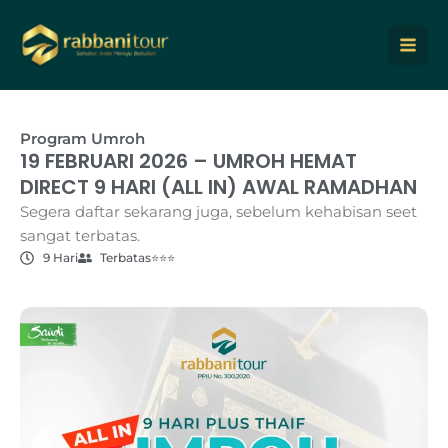
Lewati
ke
konten
Program Umroh
19 FEBRUARI 2026 – UMROH HEMAT
DIRECT 9 HARI (ALL IN) AWAL RAMADHAN
Segera daftar sekarang juga, sebelum kehabisan seet
sangat terbatas.
9 Hari
Terbatas
⭐⭐⭐