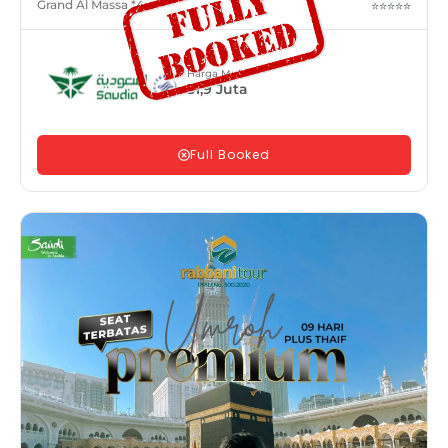
Grand Al Massa *4
⭐⭐⭐⭐⭐
Harga Mulai
31,9
Juta
Full Booked