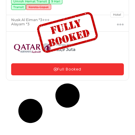
Umroh Hemat Transit
9 Hari
Transit
Kereta Cepat
Hotel
Nusk Al Eiman *3
⭐⭐⭐
Alayam *3
⭐⭐⭐
Harga Mulai
25,9
Juta
Full Booked