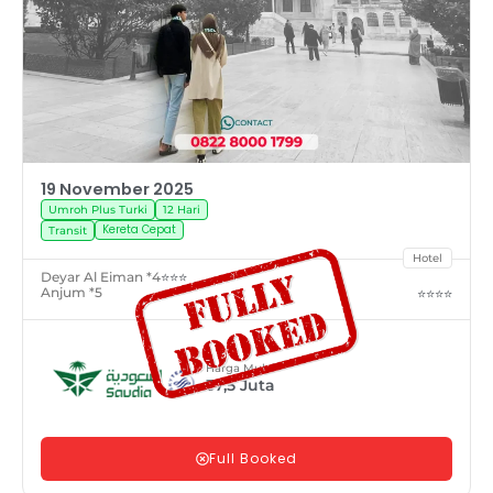
19 November 2025
Umroh Plus Turki
12 Hari
Kereta Cepat
Transit
Hotel
Deyar Al Eiman *4
⭐⭐⭐
Anjum *5
⭐⭐⭐⭐
Harga Mulai
37,5
Juta
Full Booked