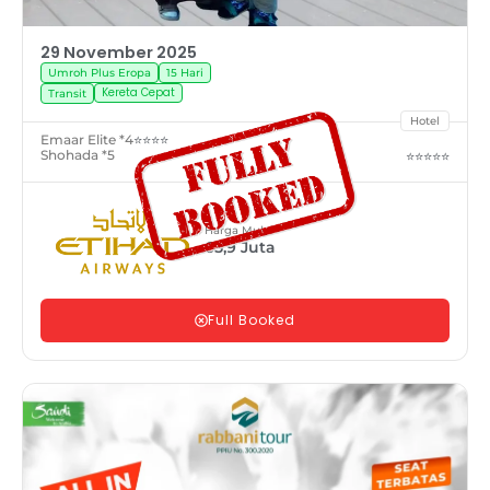
29 November 2025
Umroh Plus Eropa
15 Hari
Kereta Cepat
Transit
Hotel
Emaar Elite *4
⭐⭐⭐⭐
Shohada *5
⭐⭐⭐⭐⭐
Harga Mulai
65,9
Juta
Full Booked