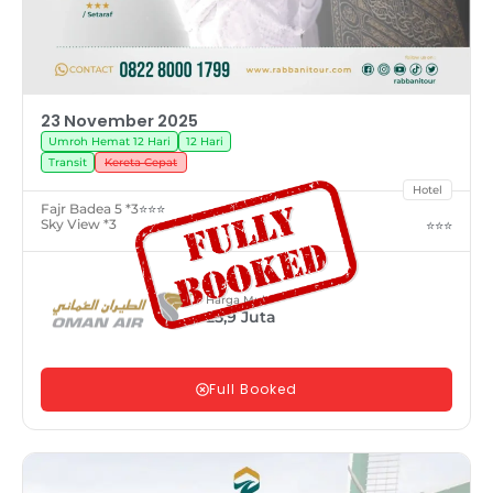
23 November 2025
Umroh Hemat 12 Hari
12 Hari
Transit
Kereta Cepat
Hotel
Fajr Badea 5 *3
⭐⭐⭐
Sky View *3
⭐⭐⭐
Harga Mulai
25,9
Juta
Full Booked