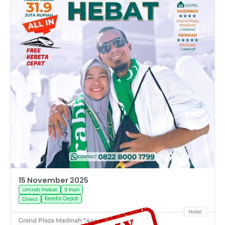
15 November 2025
Umroh Hebat
9 Hari
Kereta Cepat
Direct
Hotel
Grand Plaza Madinah *4
⭐⭐⭐⭐