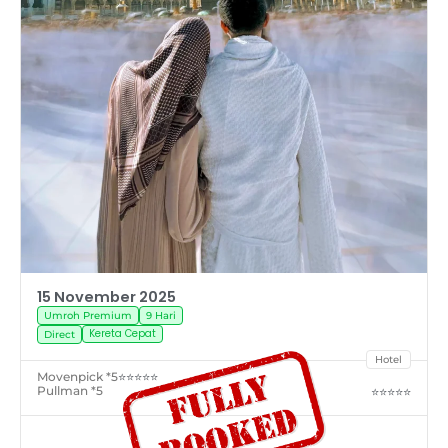
15 November 2025
Umroh Premium
9 Hari
Kereta Cepat
Direct
Hotel
Movenpick *5
⭐⭐⭐⭐⭐
Pullman *5
⭐⭐⭐⭐⭐