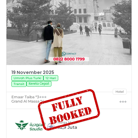
19 November 2025
Umroh Plus Turki
12 Hari
Kereta Cepat
Transit
Hotel
Emaar Taiba *3
⭐⭐⭐
Grand Al Massa *4
⭐⭐⭐
Harga Mulai
32,9
Juta