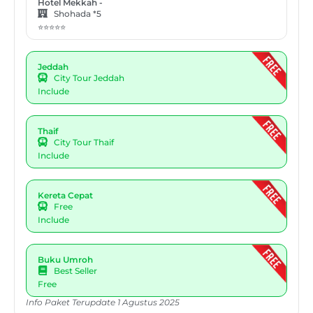
Hotel Mekkah -
Shohada *5
⭐⭐⭐⭐⭐
Jeddah
City Tour Jeddah
Include
Thaif
City Tour Thaif
Include
Kereta Cepat
Free
Include
Buku Umroh
Best Seller
Free
Info Paket Terupdate 1 Agustus 2025