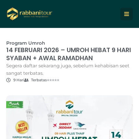
Lewati
ke
konten
Program Umroh
14 FEBRUARI 2026 – UMROH HEBAT 9 HARI
SYABAN + AWAL RAMADHAN
Segera daftar sekarang juga, sebelum kehabisan seet
sangat terbatas.
9 Hari
Terbatas
⭐⭐⭐⭐⭐