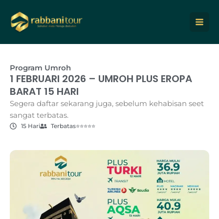
Lewati
ke
konten
Program Umroh
1 FEBRUARI 2026 – UMROH PLUS EROPA
BARAT 15 HARI
Segera daftar sekarang juga, sebelum kehabisan seet
sangat terbatas.
15 Hari
Terbatas
⭐⭐⭐⭐⭐