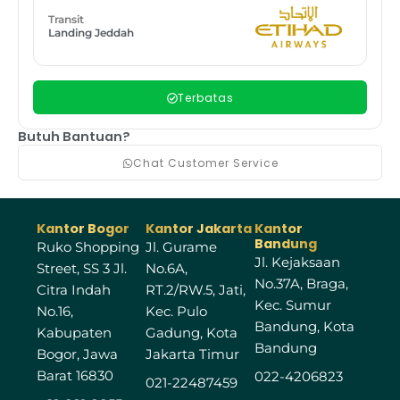
Transit
Landing Jeddah
Terbatas
Butuh Bantuan?
Chat Customer Service
Kantor Bogor
Kantor Jakarta
Kantor
Bandung
Ruko Shopping
Jl. Gurame
Jl. Kejaksaan
Street, SS 3 Jl.
No.6A,
No.37A, Braga,
Citra Indah
RT.2/RW.5, Jati,
Kec. Sumur
No.16,
Kec. Pulo
Bandung, Kota
Kabupaten
Gadung, Kota
Bandung
Bogor, Jawa
Jakarta Timur
Barat 16830
022-4206823
021-22487459