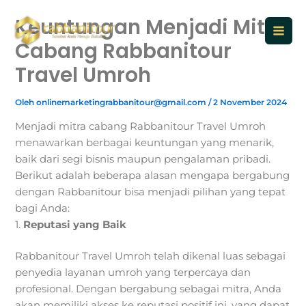
Lewati
Keuntungan Menjadi Mitra
ke
konten
Cabang Rabbanitour
Travel Umroh
Oleh
onlinemarketingrabbanitour@gmail.com
/
2 November 2024
Menjadi mitra cabang Rabbanitour Travel Umroh
menawarkan berbagai keuntungan yang menarik,
baik dari segi bisnis maupun pengalaman pribadi.
Berikut adalah beberapa alasan mengapa bergabung
dengan Rabbanitour bisa menjadi pilihan yang tepat
bagi Anda:
1.
Reputasi yang Baik
Rabbanitour Travel Umroh telah dikenal luas sebagai
penyedia layanan umroh yang terpercaya dan
profesional. Dengan bergabung sebagai mitra, Anda
akan memiliki akses ke reputasi positif ini, yang dapat