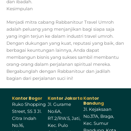
dan ibadah.
Kesimpulan
Menjadi mitra cabang Rabbanitour Travel Umroh
adalah peluang yang menjanjikan bagi siapa saja
yang ingin terjun ke dalam industri travel umroh.
Dengan dukungan yang kuat, reputasi yang baik, dan
berbagai keuntungan lainnya, Anda dapat
membangun bisnis yang sukses sambil membantu
orang-orang dalam perjalanan spiritual mereka.
Bergabunglah dengan Rabbanitour dan jadilah
bagian dari perjalanan suci ini!
Kantor Bogor
Kantor Jakarta
Kantor
Bandung
Ruko Shopping
Jl. Gurame
Jl. Kejaksaan
Street, SS 3 Jl.
No.6A,
No.37A, Braga,
Citra Indah
RT.2/RW.5, Jati,
Kec. Sumur
No.16,
Kec. Pulo
Bandung, Kota